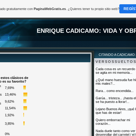
REGÍS
reado gratuitamente con
PaginaWebGratis.es
. ¿Quieres tener tu propio sitio web?
ENRIQUE CADICAMO: VIDA Y OB
CITANDO A CADICAMO:
V E R S O S S U E L T O S
Cada cosa es un recuerdo
se agita en mi memoria...
 estos clásicos de
¿Qué mano huesuda fue hi
 es su favorito?
mis males?...
n
7,69%
Rara... como encendida...
as
13,46%
Garúa... tristeza... ¡hasta el
9,62%
se ha puesto a llorar!...
s
11,54%
Lejano Buenos Aires, ¡qué l
que has de estar!
1,92%
Quiero emborrachar mi
3,85%
corazón...
Nada duele tanto como ver 
0%
desenrollar del carretel / el 