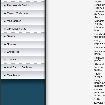
viejos
Niebla de
Recortes de Diarios
Riachuel
El cantor
Mónica Cadícamo
de Buen
Aires
Manuscritos
Madame
Ivonne
Muñeca
Opiniones varias
barva
Rondand
Galería
tu esquin
Che,
papusa, o
Noticias
Compadr
Nunca tu
Encuestas
novio
Pompas 
Contacto
jabón
Al mundo
falta un
Ariel Carrizo Pacheco
tornillo
Tres
Más Tangos
amigos
Pa que
bailen los
muchach
Cuando
tallan los
recuerdo
Otro
52 Votos t