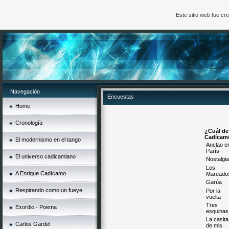
Este sitio web fue c
Navegación
Encuestas
Home
Cronología
¿Cuál de
Cadícamo
El modernismo en el tango
Anclao e
París
El universo cadicamiano
Nostalgi
Los
A Enrique Cadícamo
Mareado
Garúa
Respirando como un fueye
Por la
vuelta
Tres
Exordio - Poema
esquinas
La casita
Carlos Gardel
de mis