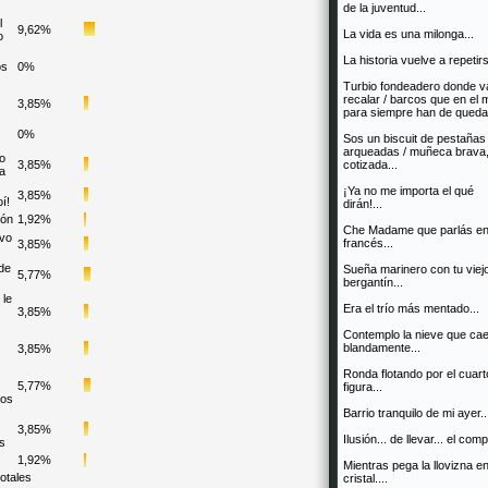
de la juventud...
l
9,62%
La vida es una milonga...
o
La historia vuelve a repetirs
os
0%
Turbio fondeadero donde v
recalar / barcos que en el 
3,85%
para siempre han de quedar
0%
Sos un biscuit de pestaña
arqueadas / muñeca brava,
o
3,85%
cotizada...
a
¡Ya no me importa el qué
3,85%
í!
dirán!...
ón
1,92%
Che Madame que parlás e
vo
francés...
3,85%
de
Sueña marinero con tu viej
5,77%
bergantín...
 le
Era el trío más mentado...
3,85%
Contemplo la nieve que ca
blandamente...
3,85%
Ronda flotando por el cuart
5,77%
figura...
os
Barrio tranquilo de mi ayer..
3,85%
Ilusión... de llevar... el comp
s
1,92%
Mientras pega la llovizna en
otales
cristal....