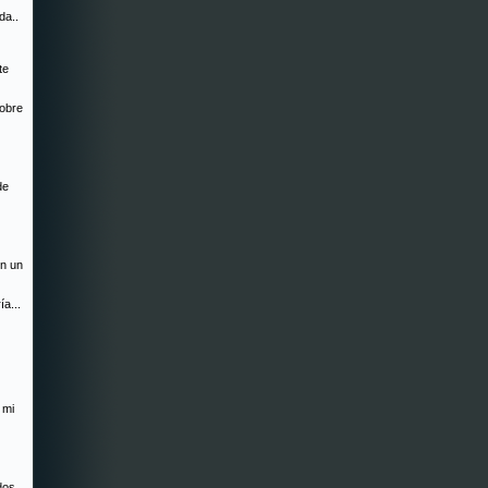
da..
te
sobre
de
en un
ía...
 mi
dos...