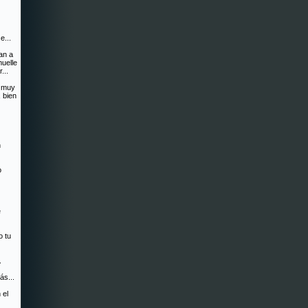
e...
an a
muelle
...
s muy
 bien
n
o
e
o tu
.
ás...
 el