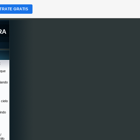
TRATE GRATIS
RA
:
 que
lando
 cielo
indo
/
hilo