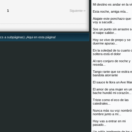
Mi destino es andar en la vi
1
Siguiente->
Esta noche, amiga mía...
Atajate este ponchazo que 
voy a sacudir...
Sos un punto sin arrastre 
el naipe salidor...
ics a subpáginas) ¡Aqui en esta página!
Hoy se vive de prepo y se
duerme apurao...
En la soledad de tu cuarto 
soltera está el dolor
Al raro conjuro de noche y
reseda...
Tango rante que se estira 
bandola atorrante
El sauce le llora un Ave Mar
El amor de una mujer en un
bache hundió mi corazón...
Triste como el eco de las
catedrales...
Nunca más su voz nombró
nombre junto a mí...
Hoy vas a entrar en mi
pasado...
Un adiós inteligente de los 