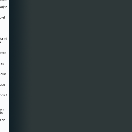
 vejez
o el
la mi
a
estro
vas
s que
 que
ocos /
con
n...
n de