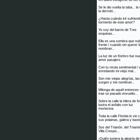
Se le dio vuelta la taba... la
la derrotó...
¿Hasta cuándo iré sufriend
tormento de este amor?
Yo soy del barrio de Tres
esquinas...
Ella es una sombra que nub
frente / cuando sin querer l
nombran...
La luz de un fósforo fue nu
amor pasajero
Con tu viruta sentimental / 
enredando mi viejo mal...
Son mis viejas alegrías, la
surgen y me nombran...
Milonga de aquél entonces
trae un pasado envuelto...
Sobre la calle la hilera de f
lustra el asfalto con luz
mortecina
Toda la calle Florida lo vio 
sus polainas, galera y bastó
Sos del Trianón. del Trianó
Villa Crespo...
¡Quién tuviera la alegría de