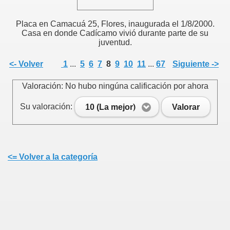
Placa en Camacuá 25, Flores, inaugurada el 1/8/2000.
Casa en donde Cadícamo vivió durante parte de su
juventud.
<- Volver
1
...
5
6
7
8
9
10
11
...
67
Siguiente ->
Valoración: No hubo ningúna calificación por ahora
Su valoración:
10 (La mejor)
Valorar
<= Volver a la categoría