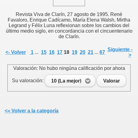
Revista Viva de Clarín, 27 agosto de 1995. René
Favaloro, Enrique Cadícamo, María Elena Walsh, Mirtha
Legrand y Félix Luna reflexionan sobre los cambios del
último medio siglo, en concordancia con el cincuentenario
de Clarín.
Siguiente -
<- Volver
1
...
15
16
17
18
19
20
21
...
67
>
Valoración: No hubo ningúna calificación por ahora
Su valoración:
10 (La mejor)
Valorar
<= Volver a la categoría