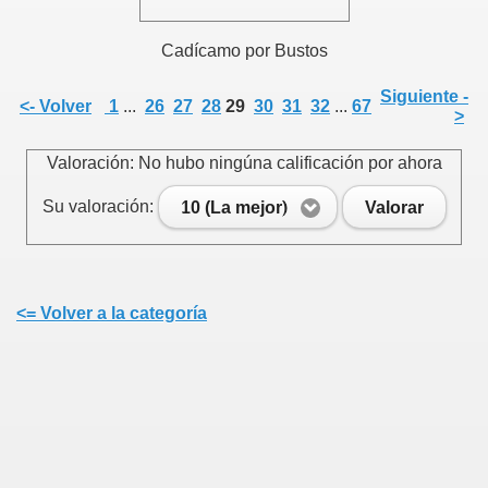
Cadícamo por Bustos
Siguiente -
<- Volver
1
...
26
27
28
29
30
31
32
...
67
>
Valoración: No hubo ningúna calificación por ahora
Su valoración:
10 (La mejor)
Valorar
<= Volver a la categoría