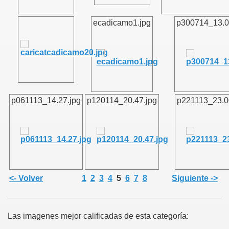
ecadicamo1.jpg
p300714_13.0
p061113_14.27.jpg
p120114_20.47.jpg
p221113_23.0
<- Volver
1
2
3
4
5
6
7
8
Siguiente ->
Las imagenes mejor calificadas de esta categoría: