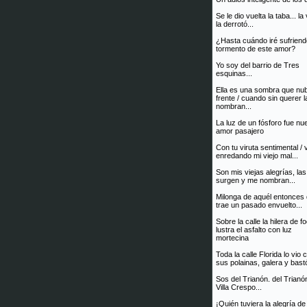
Se le dio vuelta la taba... la
la derrotó...
¿Hasta cuándo iré sufriend
tormento de este amor?
Yo soy del barrio de Tres
esquinas...
Ella es una sombra que nub
frente / cuando sin querer l
nombran...
La luz de un fósforo fue nu
amor pasajero
Con tu viruta sentimental / 
enredando mi viejo mal...
Son mis viejas alegrías, la
surgen y me nombran...
Milonga de aquél entonces
trae un pasado envuelto...
Sobre la calle la hilera de f
lustra el asfalto con luz
mortecina
Toda la calle Florida lo vio 
sus polainas, galera y bastó
Sos del Trianón. del Trianó
Villa Crespo...
¡Quién tuviera la alegría de