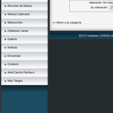
Valoración: No hubo
Recortes de Diarios
Su valoración:
Mónica Cadícamo
Manuscritos
<= Volver a la categoría
Opiniones varias
82172 visitantes (134015 cl
Galería
Noticias
Encuestas
Contacto
Ariel Carrizo Pacheco
Más Tangos