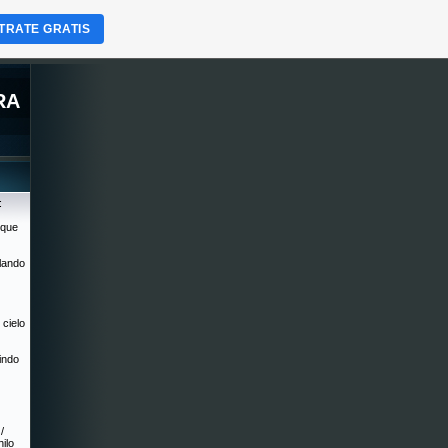
TRATE GRATIS
RA
:
 que
lando
 cielo
indo
/
hilo