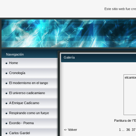
Este sitio web fue c
Navegación
Galería
Home
Cronología
elcanto
El modernismo en el tango
El universo cadicamiano
A Enrique Cadícamo
Respirando como un fueye
Partitura de \"
Exordio - Poema
<- Volver
1
...
36
37
Carlos Gardel