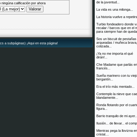
de la juventud...
 ningúna calificación por ahora
La vida es una milonga...
La historia vuelve a repetirs
Turbio fondeadero donde v
recalar / barcos que en el 
para siempre han de quedar
Sos un biscuit de pestaña
arqueadas / muñeca brava,
ics a subpáginas) ¡Aqui en esta página!
cotizada...
¡Ya no me importa el qué
dirán!...
Che Madame que parlás e
francés...
Sueña marinero con tu viej
bergantín...
Era el trío más mentado...
Contemplo la nieve que ca
blandamente...
Ronda flotando por el cuart
figura...
Barrio tranquilo de mi ayer..
Ilusión... de llevar... el comp
Mientras pega la llovizna en
cristal....