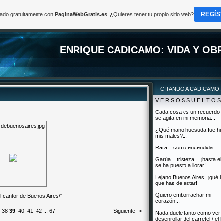
REGÍS
reado gratuitamente con
PaginaWebGratis.es
. ¿Quieres tener tu propio sitio web?
ENRIQUE CADICAMO: VIDA Y OB
CITANDO A CADICAMO:
V E R S O S S U E L T O S
Cada cosa es un recuerdo
se agita en mi memoria...
rdebuenosaires.jpg
¿Qué mano huesuda fue hi
mis males?...
Rara... como encendida...
Garúa... tristeza... ¡hasta el
se ha puesto a llorar!...
Lejano Buenos Aires, ¡qué l
que has de estar!
Quiero emborrachar mi
El cantor de Buenos Aires\"
corazón...
38
39
40
41
42
...
67
Siguiente ->
Nada duele tanto como ver 
desenrollar del carretel / el 