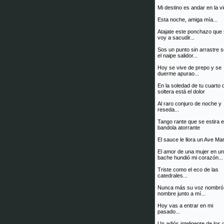
Mi destino es andar en la vi
Esta noche, amiga mía...
Atajate este ponchazo que 
voy a sacudir...
Sos un punto sin arrastre 
el naipe salidor...
Hoy se vive de prepo y se
duerme apurao...
En la soledad de tu cuarto 
soltera está el dolor
Al raro conjuro de noche y
reseda...
Tango rante que se estira 
bandola atorrante
El sauce le llora un Ave Mar
El amor de una mujer en un
bache hundió mi corazón...
Triste como el eco de las
catedrales...
Nunca más su voz nombró
nombre junto a mí...
Hoy vas a entrar en mi
pasado...
Un adiós inteligente de los 