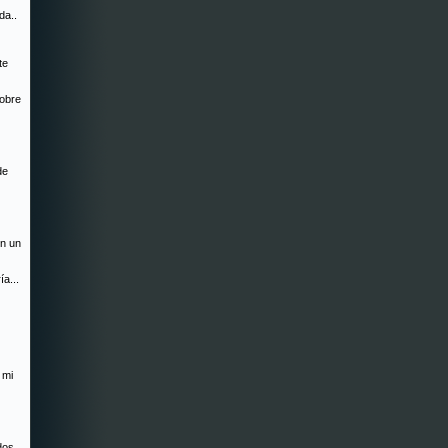
da..
te
sobre
de
en un
ía...
 mi
dos...