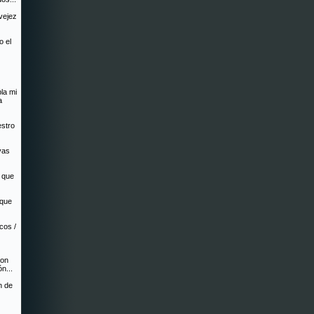
 vejez
o el
la mi
a
estro
vas
s que
 que
ocos /
con
n...
n de