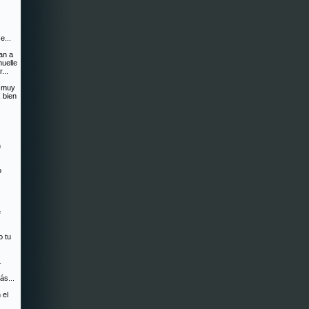
e...
an a
muelle
...
s muy
 bien
n
o
e
o tu
.
ás...
 el