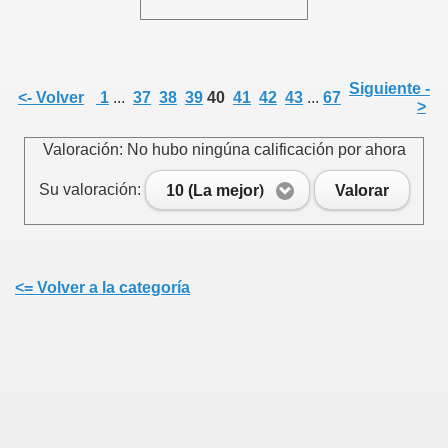
Siguiente -
<- Volver
1
...
37
38
39
40
41
42
43
...
67
>
Valoración: No hubo ningúna calificación por ahora
Su valoración:
10 (La mejor)
Valorar
<= Volver a la categoría