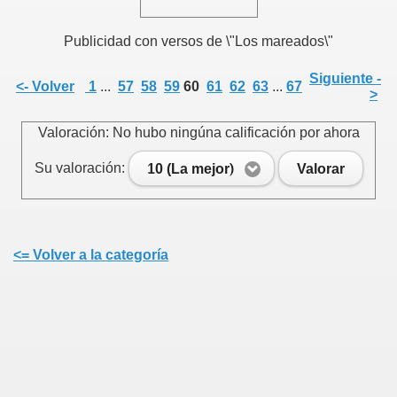
Publicidad con versos de \"Los mareados\"
Siguiente -
<- Volver
1
...
57
58
59
60
61
62
63
...
67
>
Valoración: No hubo ningúna calificación por ahora
Su valoración:
10 (La mejor)
Valorar
<= Volver a la categoría