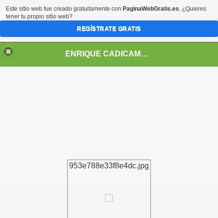
Este sitio web fue creado gratuitamente con
PaginaWebGratis.es
. ¿Quieres
tener tu propio sitio web?
REGÍSTRATE GRATIS
ENRIQUE CADICAMO: VIDA Y OBRA
953e788e33f8e4dc.jpg