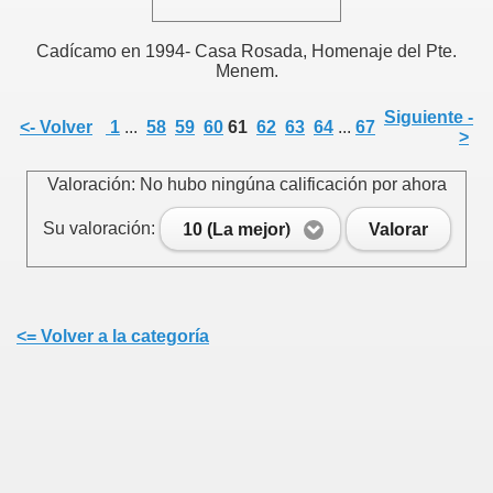
Cadícamo en 1994- Casa Rosada, Homenaje del Pte.
Menem.
Siguiente -
<- Volver
1
...
58
59
60
61
62
63
64
...
67
>
Valoración: No hubo ningúna calificación por ahora
Su valoración:
10 (La mejor)
Valorar
<= Volver a la categoría